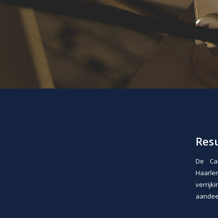
Res
De Cal
Haarle
verrijk
aandeel