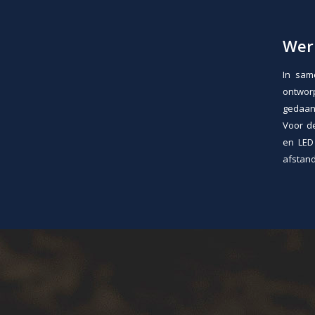
Wer
In sam
ontworp
gedaan 
Voor de
en LED 
afstand