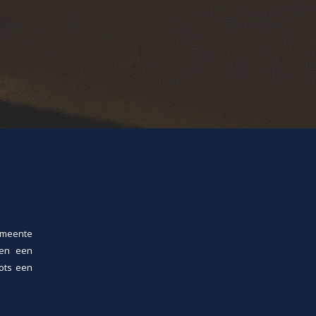
emeente
ren een
rots een