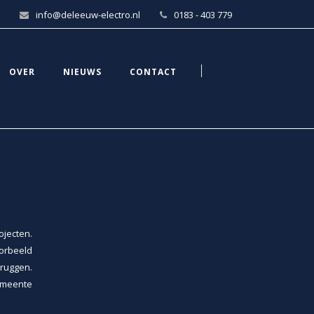
info@deleeuw-electro.nl
0183 - 403 779
OVER
NIEUWS
CONTACT
jecten.
orbeeld
bruggen.
emeente