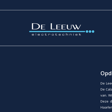
Opd
De Lee
De Cal
van. Wi
Deze d
Haarle