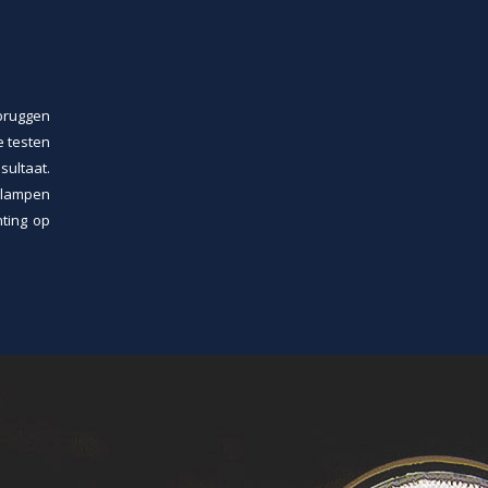
bruggen
e testen
sultaat.
e lampen
hting op