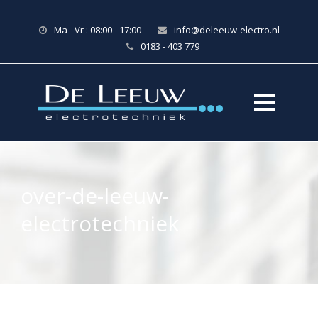
Ma - Vr : 08:00 - 17:00
info@deleeuw-electro.nl
0183 - 403 779
over-de-leeuw-
electrotechniek